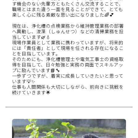
す機会のない先輩方ともたくさん交流することで、
職場とはまた違う一面を見ることができて、とても
楽しく心に残る素敵な思い出になりました🌈💕
現在は、浄化槽の点検業務から維持管理業務の部署
へ異動し、浚渫（しゅんせつ）などの清掃業務を担
当しています🌿💧
現場作業員として業務に携わっていますが、将来的
には「責任者」として現場を任される存在になるこ
とを目指しています。
そのためにも、浄化槽管理士や電気工事士の資格取
得を目指して、日々勉強と実務の両面でスキルアッ
プに励んでいます📘🔧
一歩ずつですが、着実に成長していきたいと思って
います💡✨
仕事も人間関係も大切にしながら、前向きに挑戦を
続けていきます🌟