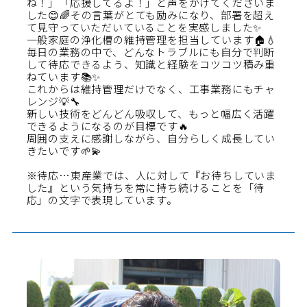
ね！」「応援してるよ！」と声をかけてくださいま
した😊🌈その言葉がとても励みになり、部署を超え
て見守っていただいていることを実感しました✨
一般家庭の浄化槽の維持管理を担当しています🏠💧
毎日の業務の中で、どんなトラブルにも自分で判断
して待応できるよう、知識と経験をコツコツ積み重
ねています📚✨
これからは維持管理だけでなく、工事業務にもチャ
レンジ💡🔧
新しい技術をどんどん吸収して、もっと幅広く活躍
できるようになるのが目標です🔥
周囲の支えに感謝しながら、自分らしく成長してい
きたいです🌱💫
※待応…東産業では、人に対して『お待ちしていま
した』という気持ちを常に持ち続けることを「待
応」の文字で表現しています。