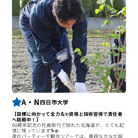
A・N
四日市大学
【目標に向かって全力💪✨資格と技術習得で責任者
へ挑戦中！】
60周年記念の社員旅行で訪れた北海道が、とても記
憶に残っています⛷️❄️
夜のパーティーや観光ツアーでは、普段なかなか話