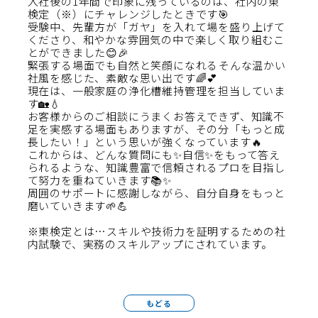
入社後の1年間で印象に残っているのは、社内の東
検定（※）にチャレンジしたときです🎯
受験中、先輩方が「ガヤ」を入れて場を盛り上げて
くださり、和やかな雰囲気の中で楽しく取り組むこ
とができました😊🎉
緊張する場面でも自然と笑顔になれる――そんな温かい
社風を感じた、素敵な思い出です🌈💕
現在は、一般家庭の浄化槽維持管理を担当していま
す🏡💧
お客様からのご相談にうまくお答えできず、知識不
足を実感する場面もありますが、その分「もっと成
長したい！」という思いが強くなっています🔥
これからは、どんな質問にも✨自信✨をもって答え
られるような、知識豊富で信頼されるプロを目指し
て努力を重ねていきます📚✨
周囲のサポートに感謝しながら、自分自身をもっと
磨いていきます🌱💪
※東検定とは…スキルや技術力を証明するための社
内試験で、実務のスキルアップにされています。
もどる