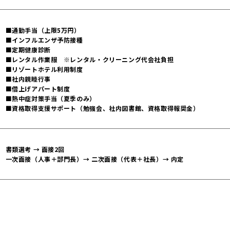
■通勤手当（上限5万円）
■インフルエンザ予防接種
■定期健康診断
■レンタル作業服 ※レンタル・クリーニング代会社負担
■リゾートホテル利用制度
■社内親睦行事
■借上げアパート制度
■熱中症対策手当（夏季のみ）
■資格取得支援サポート（勉強会、社内図書館、資格取得報奨金）
書類選考 → 面接2回
一次面接（人事＋部門長）→ 二次面接（代表＋社長）→ 内定