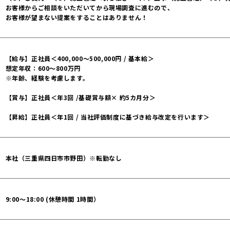
お客様からご相談をいただいてから現場調査に進むので、
お客様が望まない提案をすることはありません！
【給与】正社員＜400,000〜500,000円 / 基本給＞
想定年収：600〜800万円
※年齢、経験を考慮します。
【賞与】正社員＜年3回 /基礎賞与額× 約5カ月分＞
【昇給】正社員＜年1回 / 当社評価制度に基づき給与改定を行います＞
本社（三重県四日市市野田）※転勤なし
9:00～18:00 (休憩時間 1時間）