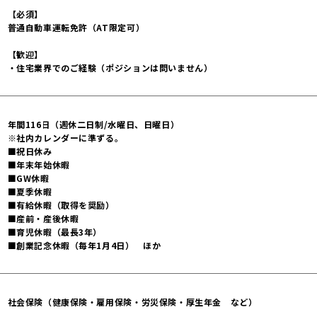
【必須】
普通自動車運転免許（AT限定可）
【歓迎】
・住宅業界でのご経験（ポジションは問いません）
年間116日（週休二日制/水曜日、日曜日）
※社内カレンダーに準ずる。
■祝日休み
■年末年始休暇
■GW休暇
■夏季休暇
■有給休暇（取得を奨励）
■産前・産後休暇
■育児休暇（最長3年）
■創業記念休暇（毎年1月4日） ほか
社会保険（健康保険・雇用保険・労災保険・厚生年金 など）