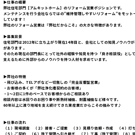
▶仕事の概要
弊社住宅部門【アムキットホーム】のリフォーム営業ポジションです。
メンテナンスを行う会社ならではの”維持管理しやすいリフォーム”をモット
しています！
弊社のリフォーム営業は『弊社だからこそ』の大きな特徴があります。
▶募集背景
住宅部門は2012年に立ち上がり現在14年目と、会社としての知見ノウハウ
があります 。
そのため現在の部門長にとって社外の経験や知見を持つ「良き相談役」とし
支えるために外部からのノウハウを持つ人材を求めています。
▶弊社の特徴
・飛び込み、TELアポなど一切無しの「完全反響型営業」
・お客様の多くが「弊社浄化槽契約のお客様」
・1～2日に1件のペースでお客様からのご相談あり
相談内容は水回りのお困り事や断熱材補強、耐震補強など様々です。
60年以上に渡り地域を支え続けてきた東産業だからこその強みです♪
▶仕事の流れ
（１）現場調査 （２）接客・ご提案 （３）見積り依頼・作成 （４）打
（５）ご契約 （６）施工管理へ引き継ぎ （７）工事（施工管理）（８）