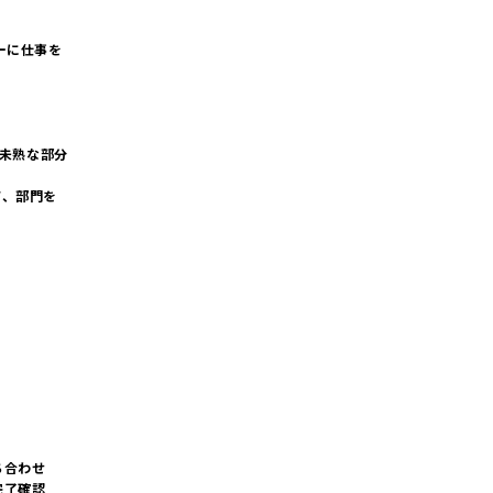
ーに仕事を
が未熟な部分
て、部門を
ち合わせ
完了確認