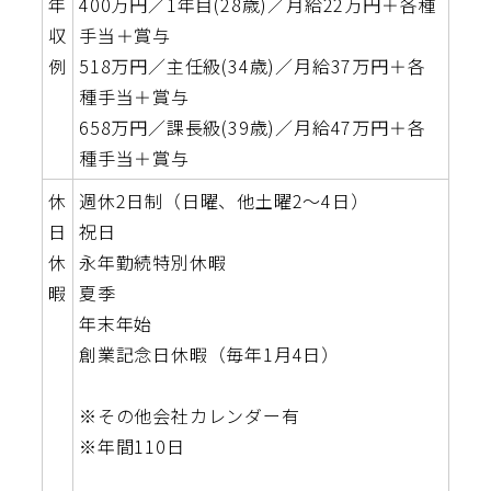
年
400万円／1年目(28歳)／月給22万円＋各種
収
手当＋賞与
例
518万円／主任級(34歳)／月給37万円＋各
種手当＋賞与
658万円／課長級(39歳)／月給47万円＋各
種手当＋賞与
休
週休2日制（日曜、他土曜2～4日）
日
祝日
休
永年勤続特別休暇
暇
夏季
年末年始
創業記念日休暇（毎年1月4日）
※その他会社カレンダー有
※年間110日