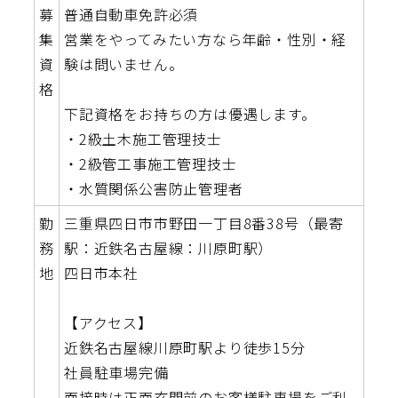
募
普通自動車免許必須
集
営業をやってみたい方なら年齢・性別・経
資
験は問いません。
格
下記資格をお持ちの方は優遇します。
・2級土木施工管理技士
・2級管工事施工管理技士
・水質関係公害防止管理者
勤
三重県四日市市野田一丁目8番38号（最寄
務
駅：近鉄名古屋線：川原町駅）
地
四日市本社
【アクセス】
近鉄名古屋線川原町駅より徒歩15分
社員駐車場完備
面接時は正面玄関前のお客様駐車場をご利