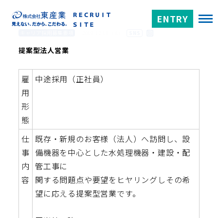
ENTRY
キャリア採用募集要項
2018.12.18（火）
SNS
提案型法人営業
雇
中途採用（正社員）
用
形
態
仕
既存・新規のお客様（法人）へ訪問し、設
事
備機器を中心とした水処理機器・建設・配
内
管工事に
容
関する問題点や要望をヒヤリングしその希
望に応える提案型営業です。