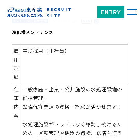
ENTRY
キャリア採用募集要項
2019.11.15（金）
SNS
浄化槽メンテナンス
雇
中途採用（正社員）
用
形
態
仕
一般家庭・企業・公共施設の水処理設備の
事
維持管理。
内
設備保守関連の資格・経験が活かせます！
容
水処理施設がトラブルなく稼動し続けるた
めの、運転管理や機器の点検、修繕を行う