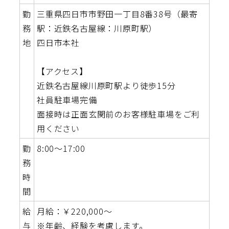
勤
三重県四日市市野田一丁目8番38号（最寄
務
駅：近鉄名古屋線：川原町駅）
地
四日市本社
【アクセス】
近鉄名古屋線川原町駅より徒歩15分
社員駐車場完備
面接時は正面玄関前のお客様駐車場をご利
用ください
勤
8:00～17:00
務
時
間
給
月給：￥220,000～
与
※年齢、経験を考慮します。