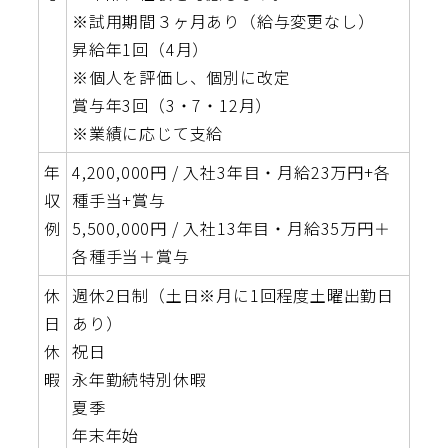
※試用期間３ヶ月あり（給与変更なし）
昇給年1回（4月）
※個人を評価し、個別に改定
賞与年3回（3・7・12月）
※業績に応じて支給
年
4,200,000円 / 入社3年目・月給23万円+各
収
種手当+賞与
例
5,500,000円 / 入社13年目・月給35万円＋
各種手当＋賞与
休
週休2日制（土日※月に1回程度土曜出勤日
日
あり）
休
祝日
暇
永年勤続特別休暇
夏季
年末年始