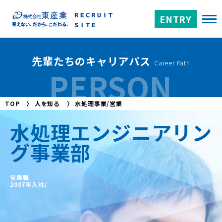
ENTRY
先輩たちのキャリアパス
Career Path
PERSON
TOP
〉
人を知る
〉
水処理事業/営業
水処理エンジニアリン
グ事業部
営業職
2007年入社/