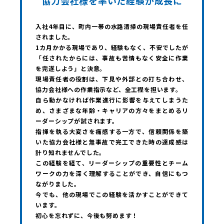
協力会社様を率いた経験が成長に
入社4年目に、町内一帯の水路清掃の現場責任者を任
されました。
1カ月かかる現場であり、経験もなく、不安でしたが
「任されたからには、事故も苦情もなく安全に作業
を完遂しよう」と決意。
現場責任者の役割は、下見や外部との打ち合わせ、
協力会社様への作業指示など、全工程を担います。
自ら動かなければ作業進行に影響を与えてしまうた
め、さまざまな年齢・キャリアの方々をまとめるリ
ーダーシップが試されます。
指揮を執る大変さを痛感する一方で、信頼関係を築
いた協力会社様と無事故で完工できた時の達成感は
計り知れませんでした。
この経験を経て、リーダーシップの重要性とチーム
ワークの力を深く理解することができ、自信にもつ
ながりました。
今でも、他の現場でこの経験を活かすことができて
います。
初心を忘れずに、今後も努めます！