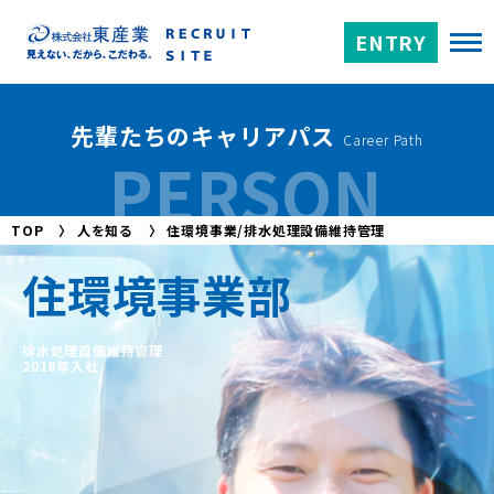
ENTRY
先輩たちのキャリアパス
Career Path
PERSON
TOP
〉
人を知る
〉
住環境事業/排水処理設備維持管理
住環境事業部
排水処理設備維持管理
2018年入社