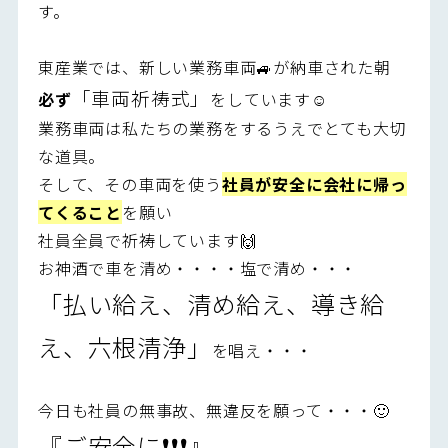
す。
東産業では、新しい業務車両🚙が納車された朝
「車両祈祷式」
必ず
をしています☺️
業務車両は私たちの業務をするうえでとても大切
な道具。
そして、その車両を使う
社員が安全に会社に帰っ
てくること
を願い
社員全員で祈祷しています🙌
お神酒で車を清め・・・・塩で清め・・・
「払い給え、清め給え、導き給
え、六根清浄」
を唱え・・・
今日も社員の無事故、無違反を願って・・・🙂
『ご安全に❗❗❗』