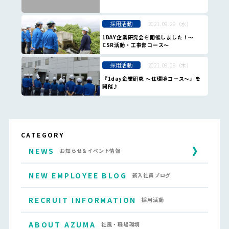
採用活動
2021.09.29（水）
1DAY企業研究会を開催しました！～
CSR活動・工事部コース～
採用活動
2021.09.09（木）
『1day企業研究 ～住環境コース～』を
開催♪
CATEGORY
NEWS
お知らせ＆イベント情報
NEW EMPLOYEE BLOG
新入社員ブログ
RECRUIT INFORMATION
採用活動
ABOUT AZUMA
社風・職場環境