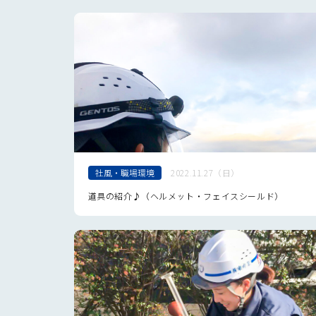
社風・職場環境
2022.11.27（日）
道具の紹介♪（ヘルメット・フェイスシールド）