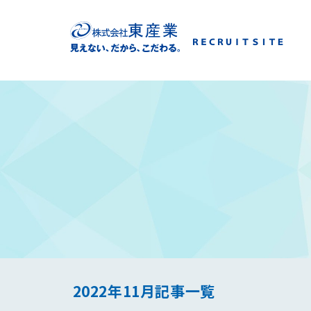
2022年11月記事一覧