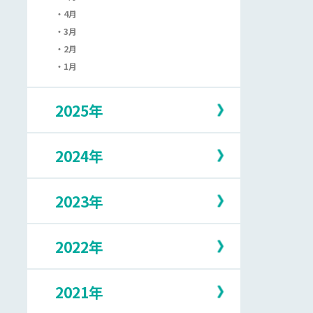
4月
3月
2月
1月
2025年
2024年
12月
11月
10月
2023年
12月
9月
11月
8月
10月
7月
2022年
12月
9月
6月
11月
8月
5月
10月
7月
2021年
12月
4月
9月
6月
11月
3月
8月