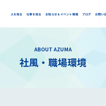
人を知る
仕事を知る
お知らせ＆イベント情報
ブログ
お問い
ABOUT AZUMA
社風・職場環境