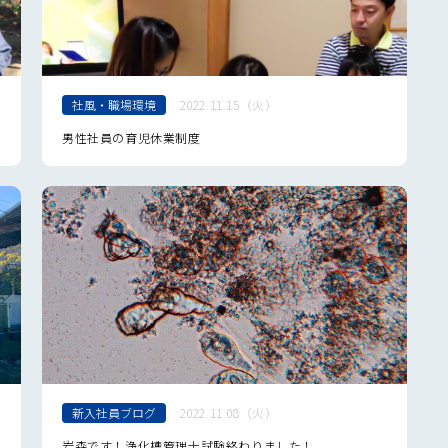
社風・職場環境
2022.11.15（火）
男性社員の育児休業制度
新入社員ブログ
2022.11.08（火）
岩森です！浄化槽管理士試験終わりました！