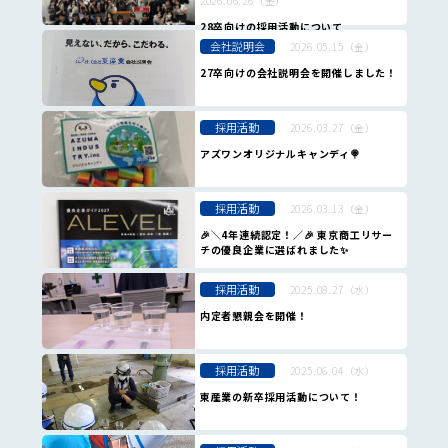
2026.06.26（金）
28卒向けの採用活動について
会社説明会
2026.05.15（金）
27卒向けの会社説明会を開催しました！
採用活動
2026.03.27（金）
アズワンオリジナルキャンディ🍭
採用活動
2026.03.13（金）
🎉＼4年連続認定！／🎉 東京商工リサー
チの優良企業に選ばれました✨
採用活動
2025.08.27（水）
内定者懇親会を開催！
採用活動
2025.06.04（水）
東産業の新卒採用活動について！