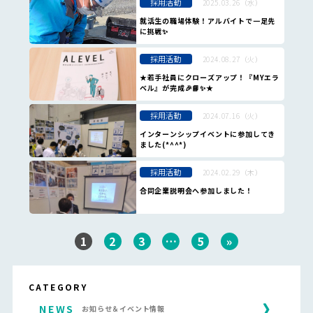
採用活動
2025.03.26（水）
就活生の職場体験！アルバイトで一足先
に挑戦✨
採用活動
2024.08.27（火）
★若手社員にクローズアップ！『MYエラ
ベル』が完成🎉📘✨★
採用活動
2024.07.16（火）
インターンシップイベントに参加してき
ました(*^^*)
採用活動
2024.02.29（木）
合同企業説明会へ参加しました！
1
2
3
…
5
»
CATEGORY
NEWS
お知らせ＆イベント情報