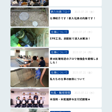
新入社員ブログ
2023.07.28（金）
仕事紹介です！新入社員の内藤です！
仕事について
2023.07.27（木）
EPR工法。非開削で浸入水解決！
仕事について
2023.07.24（月）
排水処理用途のブロワ勉強会を開催しま
した！
仕事について
2023.07.21（金）
私たちの仕事の価値について
社風・職場環境
2023.07.12（水）
本採用・本配属辞令交付式開催★