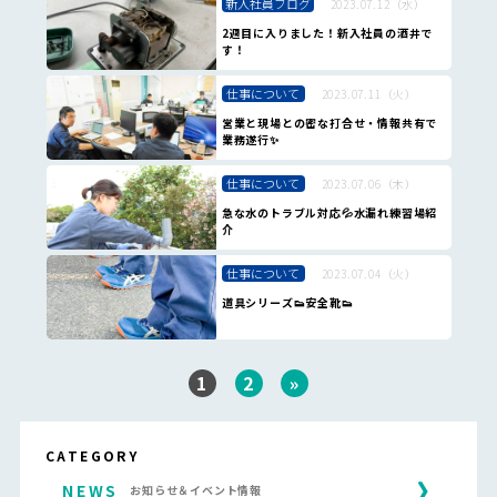
新入社員ブログ
2023.07.12（水）
2週目に入りました！新入社員の酒井で
す！
仕事について
2023.07.11（火）
営業と現場との密な打合せ・情報共有で
業務遂行✨
仕事について
2023.07.06（木）
急な水のトラブル対応💦水漏れ練習場紹
介
仕事について
2023.07.04（火）
道具シリーズ👟安全靴👟
1
2
»
CATEGORY
NEWS
お知らせ＆イベント情報