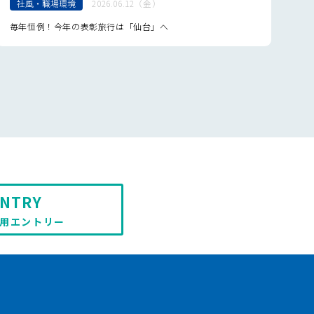
社風・職場環境
2026.06.12（金）
毎年恒例！今年の表彰旅行は「仙台」へ

NTRY
用エントリー