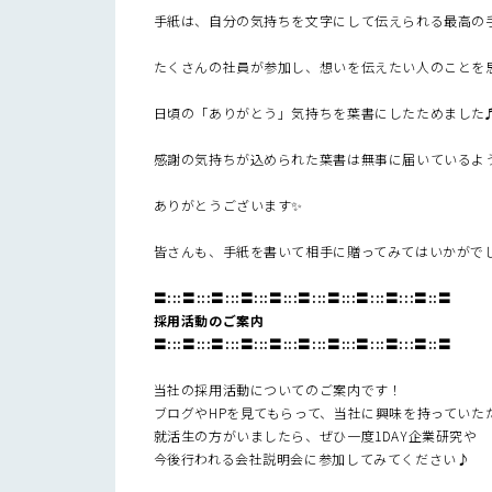
手紙は、自分の気持ちを文字にして伝えられる最高の手
たくさんの社員が参加し、想いを伝えたい人のことを
日頃の「ありがとう」気持ちを葉書にしたためました
感謝の気持ちが込められた葉書は無事に届いているよう
ありがとうございます✨
皆さんも、手紙を書いて相手に贈ってみてはいかがでし
〓:::〓:::〓:::〓:::〓:::〓:::〓:::〓:::〓:::〓::〓
採用活動のご案内
〓:::〓:::〓:::〓:::〓:::〓:::〓:::〓:::〓:::〓::〓
当社の採用活動についてのご案内です！
ブログやHPを見てもらって、当社に興味を持っていた
就活生の方がいましたら、ぜひ一度1DAY企業研究や
今後行われる会社説明会に参加してみてください♪