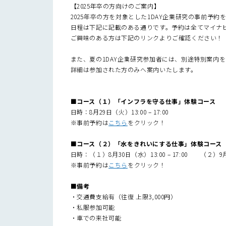
【2025年卒の方向けのご案内】
2025年卒の方を対象とした1DAY企業研究の事前予約
日程は下記に記載のある通りです。予約は全てマイナビ
ご興味のある方は下記のリンクよりご確認ください！
また、夏の1DAY企業研究参加者には、別途特別案内
詳細は参加された方のみへ案内いたします。
■
コース（１）「インフラを守る仕事」体験コース
日時：8月29日（火）13:00 – 17:00
※事前予約は
こちら
をクリック！
■
コース（２）「水をきれいにする仕事」体験コース
日時：（１）8月30日（水）13:00 – 17:00 （２）9月6日
※事前予約は
こちら
をクリック！
■
備考
・交通費支給有（往復 上限3,000円）
・私服参加可能
・車での来社可能