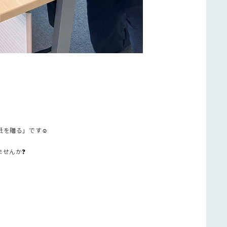
を贈る」です☺️
ませんか❓