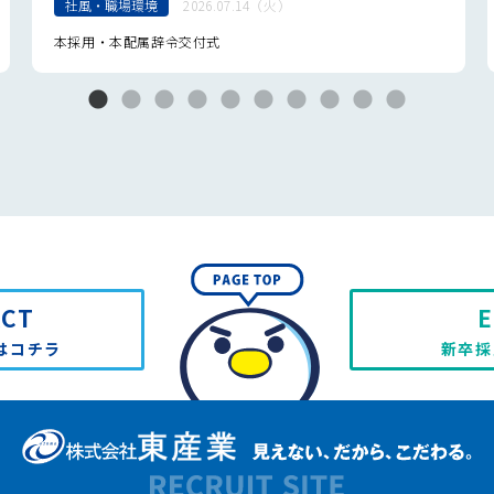
社風・職場環境
2026.07.14（火）
本採用・本配属辞令交付式
ACT
E
はコチラ
新卒採