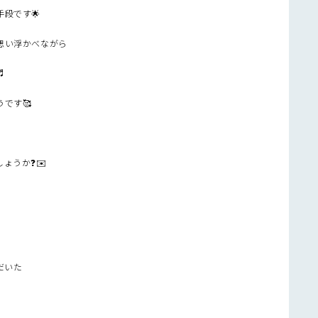
段です🌟
思い浮かべながら
♬
です🥰
ょうか❓✉️
だいた