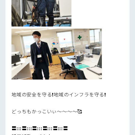
地域の安全を守る❗️地域のインフラを守る❗️
どっちもかっこいぃ～～～～🥰
〓:::〓:::〓:::〓:::〓:::〓