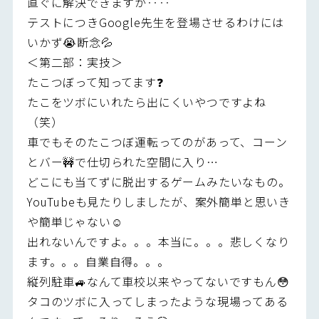
直ぐに解決できますが‥‥
テストにつきGoogle先生を登場させるわけには
いかず😭断念💦
＜第二部：実技＞
たこつぼって知ってます❓
たこをツボにいれたら出にくいやつですよね
（笑）
車でもそのたこつぼ運転ってのがあって、コーン
とバー🚧で仕切られた空間に入り…
どこにも当てずに脱出するゲームみたいなもの。
YouTubeも見たりしましたが、案外簡単と思いき
や簡単じゃない☺️
出れないんですよ。。。本当に。。。悲しくなり
ます。。。自業自得。。。
縦列駐車🚙なんて車校以来やってないですもん😳
タコのツボに入ってしまったような現場ってある