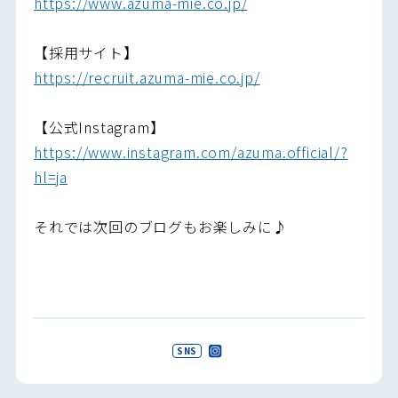
https://www.azuma-mie.co.jp/
【採用サイト】
https://recruit.azuma-mie.co.jp/
【公式Instagram】
https://www.instagram.com/azuma.official/?
hl=ja
それでは次回のブログもお楽しみに♪
SNS