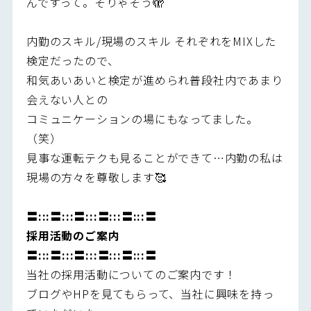
んですって。そりゃそう🫣
内勤のスキル/現場のスキル それぞれをMIXした
検定だったので、
和気あいあいと検定が進められ普段社内であまり
会えない人との
コミュニケーションの場にもなってました。
（笑）
見事な運転テクも見ることができて…内勤の私は
現場の方々を尊敬します🥰
〓:::〓:::〓:::〓:::〓:::〓
採用活動のご案内
〓:::〓:::〓:::〓:::〓:::〓
当社の採用活動についてのご案内です！
ブログやHPを見てもらって、当社に興味を持っ