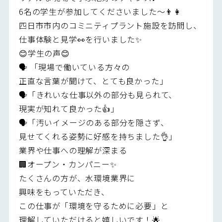
6名の学生が参加してくださいました～👨👩
四日市市内のコミニティプラント施設を訪問し、
仕事体験と見学👀を行いました✨
😊学生の声😊
🗣️ 「現場で働いている方々の
正直な言葉が聞けて、とても良かった」
🗣️「きれいな仕事以外の部分も見られて、
現実が知れて良かった👍」
🗣️「汚いイメージのある部分を隠さず、
見せてくれる姿勢に好感を持ちました👌」
業界や仕事への理解が深まる
🏢オープン・カンパニー✨
たくさんの方が、水環境業界に
興味をもっていただき、
この仕事が「環境を守るために必要」と
理解していただけると嬉しいです！🌟