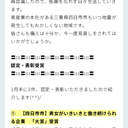
再認識したので、感謝を忘れず日々生活していき
ます。
東産業の本社がある三重県四日市市もいつ地震が
発生してもおかしくない地域です。
皆さんも備えは十分か、今一度見直しをされては
いかがでしょうか。
〓:::〓:::〓:::〓:::〓:::〓:::〓:::〓:::〓
認定・表彰受賞
〓:::〓:::〓:::〓:::〓:::〓:::〓:::〓:::〓
1月末に2件、認定・表彰いただきましたので紹
介します(^^)/
① 【四日市市】男女がいきいきと働き続けられ
る企業 「大賞」受賞