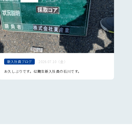
3月
8月
4月
2月
7月
3月
6月
2月
5月
4月
新入社員ブログ
2026.07.10（金）
お久しぶりです。62期生新入社員の石川です。
は