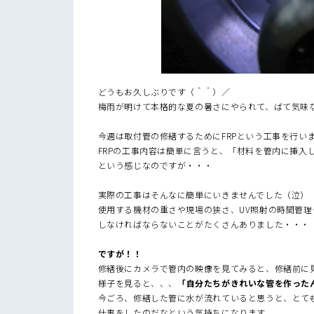
どうもお久しぶりです（＾＾）／
梅雨が明けて本格的な夏の暑さにやられて、ばて気味な
今週は取付管の修繕するためにFRPという工事を行い
FRPの工事内容は簡単に言うと、「材料を管内に挿入
という感じなのですが・・・
実際の工事はそんなに簡単にいきませんでした（泣）
使用する機材の重さや現場の狭さ、UV照射の時間管理
しなければならないことがたくさんありました・・・
ですが！！
修繕後にカメラで管内の映像を見てみると、修繕前に
様子を見ると、、、
「自分たちがきれいな管を作った
今ごろ、修繕した管に水が流れていると思うと、とて
仕事をしたのだなという気持ちになります。