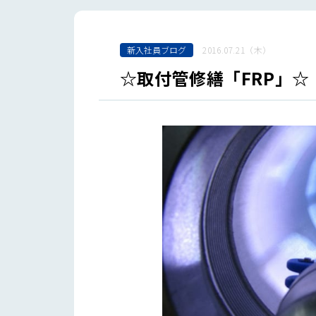
新入社員ブログ
2016.07.21（木）
☆取付管修繕「FRP」☆