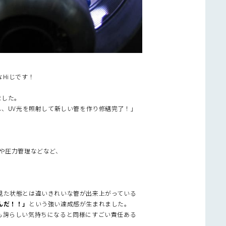
Hiじです！
ました。
し、UV光を照射して新しい管を作り修繕完了！」
や圧力管理などなど、
見た状態とは違いきれいな管が出来上がっている
んだ！！」
という強い達成感が生まれました。
も誇らしい気持ちになると同様にすごい責任ある