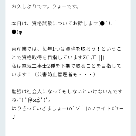
お久しぶりです。りょーです。
本日は、資格試験についてお話します(●´∪｀
●)φ
東産業では、毎年1つは資格を取ろう！というこ
とで資格取得を目指していますΣ(ﾟДﾟ|||)
私は電気工事士2種を下期で取ることを目指して
います！（公害防止管理者も・・・）
勉強は社会人になってもしないといけないんです
ね｡ﾟ( ﾟஇωஇﾟ)ﾟ｡
はりきっていきましょー(o´∀｀)oファイトだｧ－
♪