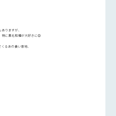
もありますが、
特に黒毛和種が大好きに😊
でくるあの食い意地、