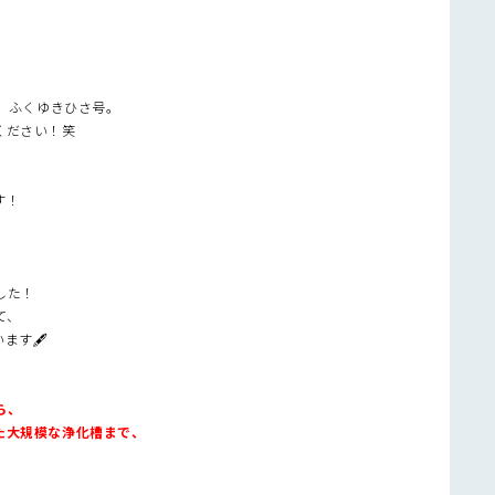
た、ふくゆきひさ号。
ください！笑
す！
した！
て、
ます🖋
ら、
た大規模な浄化槽まで、