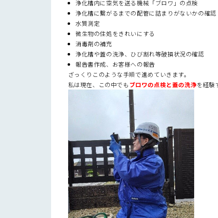
浄化槽内に空気を送る機械「ブロワ」の点検
浄化槽に繋がるまでの配管に詰まりがないかの確認
水質測定
微生物の住処をきれいにする
消毒剤の補充
浄化槽や蓋の洗浄、ひび割れ等破損状況の確認
報告書作成、お客様への報告
ざっくりこのような手順で進めていきます。
私は現在、この中でも
ブロワの点検と蓋の洗浄
を経験