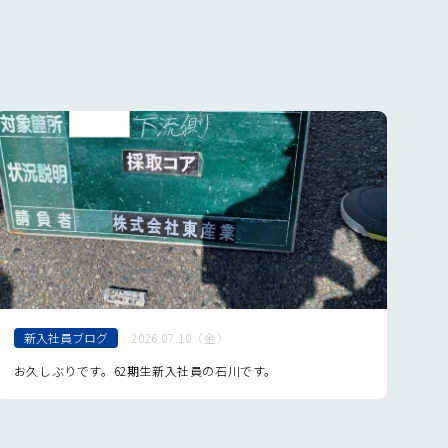
新入社員ブログ
2026.07.10（金）
お久しぶりです。62期生新入社員の石川です。
は