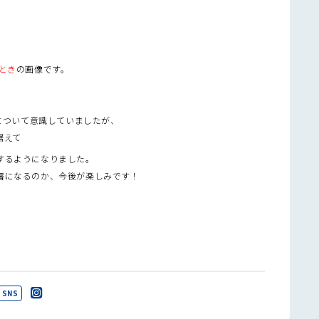
とき
の画像です。
について意識していましたが、
据えて
するようになりました。
署になるのか、今後が楽しみです！
。
SNS