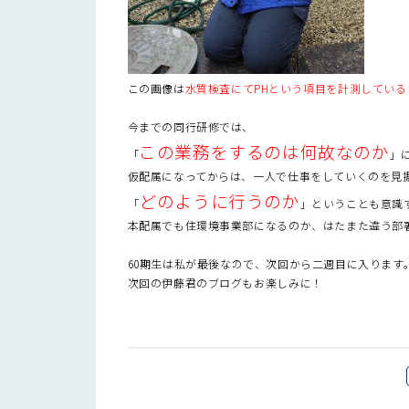
この画像は
水質検査にてPHという項目を計測している
今までの同行研修では、
この業務をするのは何故なのか
「
」
仮配属になってからは、一人で仕事をしていくのを見
どのように行うのか
「
」ということも意識
本配属でも住環境事業部になるのか、はたまた違う部
60期生は私が最後なので、次回から二週目に入ります
次回の伊藤君のブログもお楽しみに！