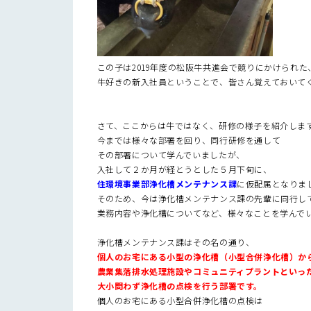
この子は2019年度の松阪牛共進会で競りにかけられ
牛好きの新入社員ということで、皆さん覚えておいて
さて、ここからは牛ではなく、研修の様子を紹介しま
今までは様々な部署を回り、同行研修を通して
その部署について学んでいましたが、
入社して２か月が経とうとした５月下旬に、
住環境事業部浄化槽メンテナンス課
に仮配属となりま
そのため、今は浄化槽メンテナンス課の先輩に同行し
業務内容や浄化槽についてなど、様々なことを学んでい
浄化槽メンテナンス課はその名の通り、
個人のお宅にある小型の浄化槽（小型合併浄化槽）か
農業集落排水処理施設やコミュニティプラントといっ
大小問わず浄化槽の点検を行う部署です。
個人のお宅にある小型合併浄化槽の点検は