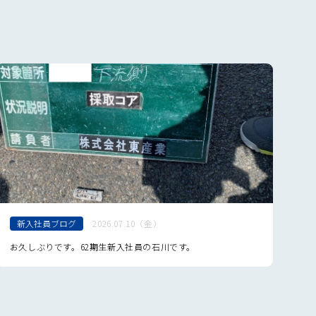
新入社員ブログ
2026.07.10（金）
お久しぶりです。62期生新入社員の石川です。
は