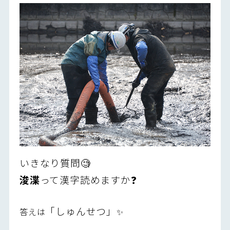
いきなり質問🧐
浚渫
って漢字読めますか❓
「しゅんせつ」
答えは
✨