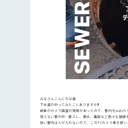
みなさんこんにちは😆
下水道の中ってみたことありますか❓
岐阜のカメラ調査の現場があったので、管内をwatch！
見えない管の中…管ズレ、漏水、亀裂など色々な破損を発
狭い管内は人が入れないので、このTVカメラ車を使いま