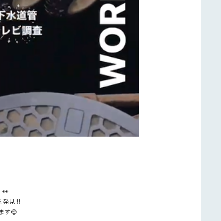
👀
見!!!
す😊