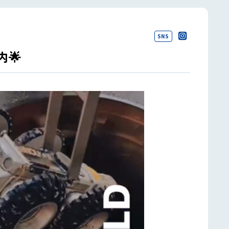
SNS
🌟