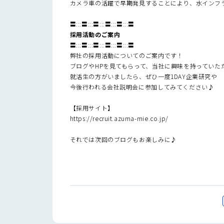
カメラ車の活躍で早期発見することにより、水インフラ
〓:::〓:::〓:::〓:::〓:::〓
採用活動のご案内
〓:::〓:::〓:::〓:::〓:::〓
弊社の採用活動についてのご案内です！
ブログやHPを見てもらって、当社に興味を持っていた
就活生の方がいましたら、ぜひ一度1DAY企業研究や
今後行われる会社説明会に参加してみてください♪
【採用サイト】
https://recruit.azuma-mie.co.jp/
それでは次回のブログもお楽しみに♪