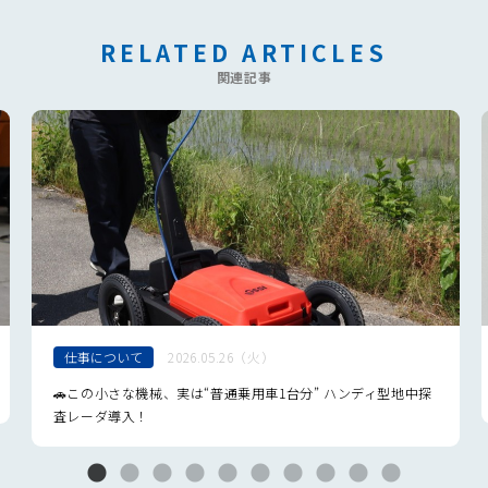
RELATED ARTICLES
関連記事
仕事について
2026.05.26（火）
🚗この小さな機械、実は“普通乗用車1台分” ハンディ型地中探
査レーダ導入！