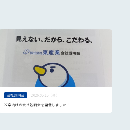
3月
8月
4月
2月
7月
3月
6月
2月
5月
4月
会社説明会
2026.05.15（金）
27卒向けの会社説明会を開催しました！
身