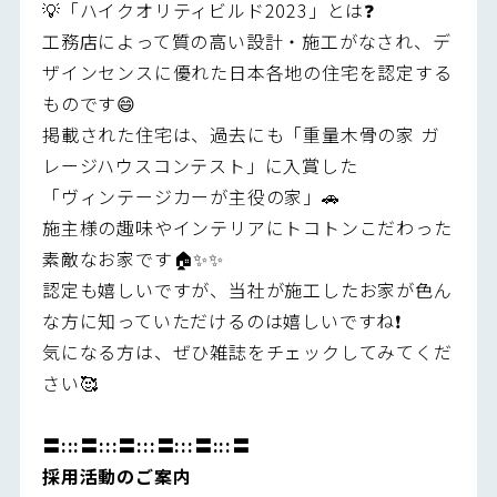
💡「ハイクオリティビルド2023」とは❓
工務店によって質の高い設計・施工がなされ、デ
ザインセンスに優れた日本各地の住宅を認定する
ものです😄
掲載された住宅は、過去にも「重量木骨の家 ガ
レージハウスコンテスト」に入賞した
「ヴィンテージカーが主役の家」🚗
施主様の趣味やインテリアにトコトンこだわった
素敵なお家です🏠✨✨
認定も嬉しいですが、当社が施工したお家が色ん
な方に知っていただけるのは嬉しいですね❗️
気になる方は、ぜひ雑誌をチェックしてみてくだ
さい🥰
〓:::〓:::〓:::〓:::〓:::〓
採用活動のご案内