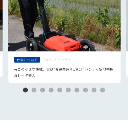
仕事について
2026.05.26（火）
🚗この小さな機械、実は“普通乗用車1台分” ハンディ型地中探
査レーダ導入！