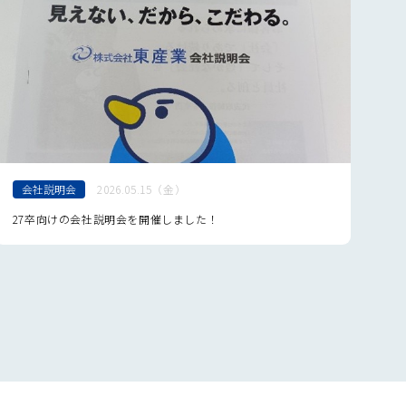
3月
8月
4月
2月
7月
3月
6月
2月
5月
4月
会社説明会
2026.05.15（金）
27卒向けの会社説明会を開催しました！
身