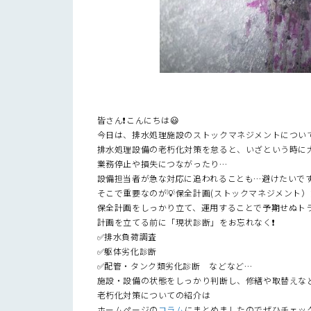
皆さん❗️こんにちは😃
今日は、排水処理施設のストックマネジメントについ
排水処理設備の老朽化対策を怠ると、いざという時に大
業務停止や損失につながったり…
設備担当者が急な対応に追われることも…避けたいです
そこで重要なのが💡保全計画(ストックマネジメント）
保全計画をしっかり立て、運用することで予期せぬトラ
計画を立てる前に「現状診断」をお忘れなく❗️
✅排水負荷調査
✅躯体劣化診断
✅配管・タンク類劣化診断 などなど…
施設・設備の状態をしっかり判断し、修繕や取替えな
老朽化対策についての紹介は
ホームページの
コラム
にまとめましたのでぜひチェック