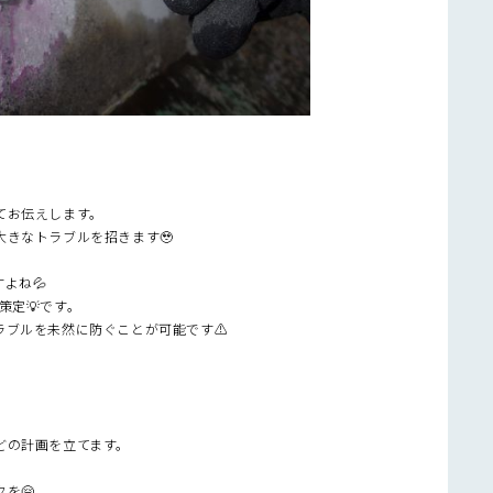
てお伝えします。
きなトラブルを招きます🥹
よね💦
策定💡です。
ブルを未然に防ぐことが可能です⚠️
どの計画を立てます。
を🤗