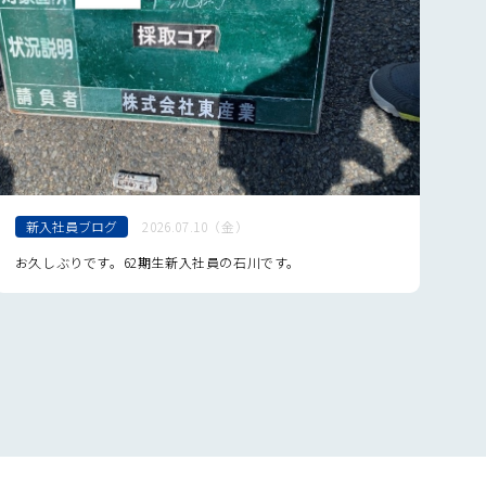
3月
8月
4月
2月
7月
3月
6月
2月
5月
4月
新入社員ブログ
2026.07.10（金）
お久しぶりです。62期生新入社員の石川です。
は