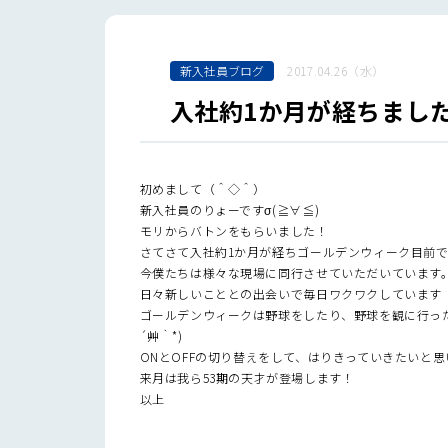
新入社員ブログ
2017.04.26（水）
入社約1か月が経ちまし
初めまして（＾◇＾）
新入社員のりょーですσ(≧∀≦)
モリからバトンをもらいました！
さてさて入社約1か月が経ちゴールデンウィーク目前です
今僕たちは様々な現場に同行させていただいています
日々新しいこととの出会いで毎日ワクワクしています
ゴールデンウィークは野球をしたり、野球を観に行った
´艸｀*)
ONとOFFの切り替えをして、はりきっていきたいと
来月は我ら53期の天才が登場します！
以上