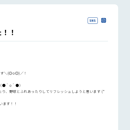
SNS
た！！
＼(◎o◎)／！
。
（●＾o＾●）
り、野球とふれあったりしてリフレッシュしようと思います (*
思います！！