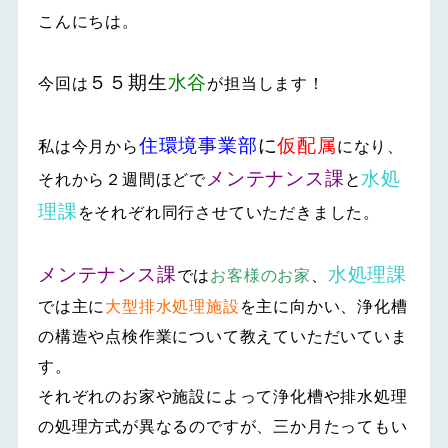
こんにちは。
５５期生
水谷
今回は
が担当します！
住環境事業部
に
仮配属
私は今月から
になり、
メンテナンス課
水処
それから２週間ほどで
と
理課
をそれぞれ同行させていただきました。
メンテナンス課
水処理課
では
お客様のお家
、
では主に
大型排水処理施設
を主に向かい、浄化槽
の構造や点検作業について教えていただいていま
す。
それぞれのお家や施設によって浄化槽や排水処理
の処理方式が異なるのですが、三か月たってもい