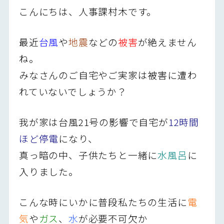
こんにちは、人事課村木です。
最近
台風
や
地震
などの
被害
が絶えません
ね。
みなさんのご自宅やご実家は被害に遭わ
れていないでしょうか？
我が家は台風21号の影響で自宅が
12時間
ほど停電
になり、
真っ暗の中、子供たちと一緒に
水風呂
に
入りました。
こんな時にいかに普段私たちの生活に
電
気
や
ガス
、
水
が必要不可欠か