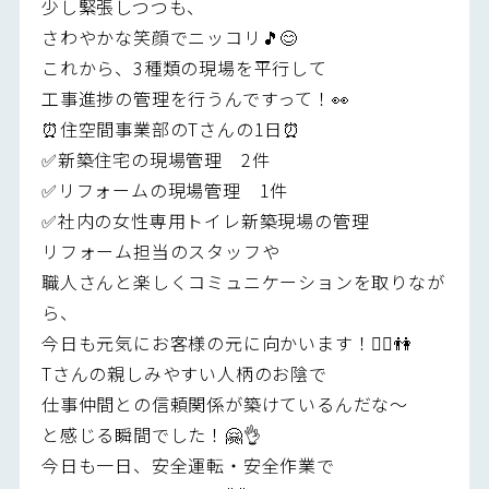
少し緊張しつつも、
さわやかな笑顔でニッコリ🎵😊
これから、3種類の現場を平行して
工事進捗の管理を行うんですって！👀
⏰住空間事業部のTさんの1日⏰
✅新築住宅の現場管理 2件
✅リフォームの現場管理 1件
✅社内の女性専用トイレ新築現場の管理
リフォーム担当のスタッフや
職人さんと楽しくコミュニケーションを取りなが
ら、
今日も元気にお客様の元に向かいます！🙋‍♂️👫
Tさんの親しみやすい人柄のお陰で
仕事仲間との信頼関係が築けているんだな～
と感じる瞬間でした！🤗👌
今日も一日、安全運転・安全作業で