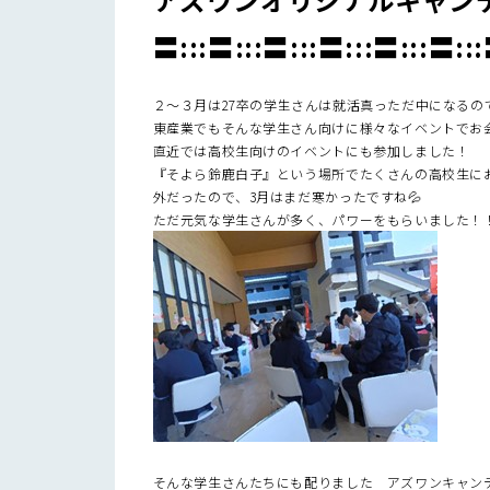
〓:::〓:::〓:::〓:::〓:::〓::
２～３月は27卒の学生さんは就活真っただ中になるの
東産業でもそんな学生さん向けに様々なイベントでお
直近では高校生向けのイベントにも参加しました！
『そよら鈴鹿白子』という場所でたくさんの高校生に
外だったので、3月はまだ寒かったですね💦
ただ元気な学生さんが多く、パワーをもらいました！
そんな学生さんたちにも配りました アズワンキャンデ