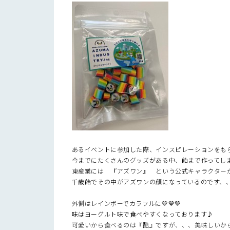
あるイベントに参加した際、インスピレーションをも
今までにたくさんのグッズがある中、飴まで作ってし
東産業には 『アズワン』 という公式キャラクター
千歳飴でその中がアズワンの顔になっているのです、
外側はレインボーでカラフルに💛💙💚
味はヨーグルト味で食べやすくなっております♪
可愛いから食べるのは『酷』ですが、、、美味しいから食