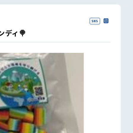
SNS
ディ🍭