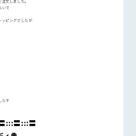
を注文しました。
らいで
トッピングでしたが
た👔
:〓:::〓:::〓
ディ
🍭