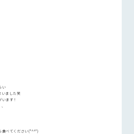
らい
まいました笑
がいます！
、、
べてください(*^^*)