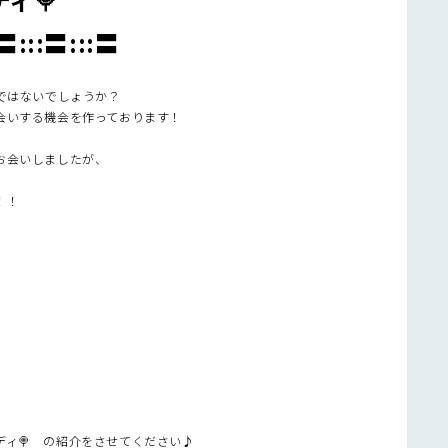
:〓:::〓:::〓
ではないでしょうか？
会いする機会を作っております！
お会いしましたが、
！！
ィ🍭 の紹介をさせてください♪