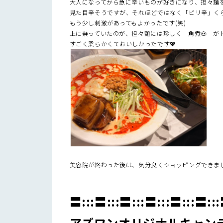
大人になってから急に辛いものが好きになり、担々麺
見た目辛そうですが、それほどではなく「ピリ辛」く
もう少し刺激があってもよかったです(笑)
上に乗っていたのが、担々麵には珍しく 角煮🐽 が
すごく柔らかくておいしかったです💖
美容院が終わった後は、気分良くショッピングできまし
〓:::〓:::〓:::〓:::〓:::〓::
アズワンオリジナルキャン