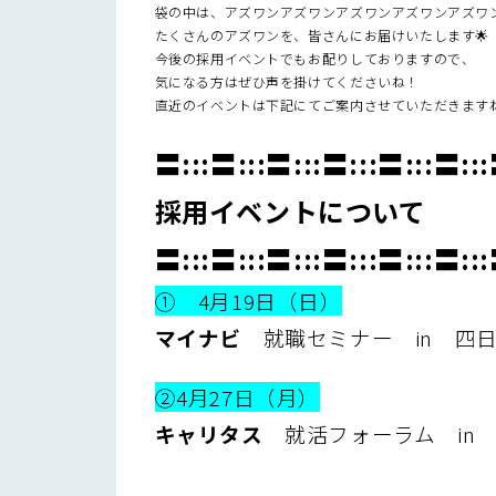
袋の中は、アズワンアズワンアズワンアズワンアズワ
たくさんのアズワンを、皆さんにお届けいたします🌟
今後の採用イベントでもお配りしておりますので、
気になる方はぜひ声を掛けてくださいね！
直近のイベントは下記にてご案内させていただきます
〓:::〓:::〓:::〓:::〓:::〓::
採用イベントについて
〓:::〓:::〓:::〓:::〓:::〓::
① 4月19日（日）
マイナビ
就職セミナー in 四
②4月27日（月）
キャリタス
就活フォーラム in