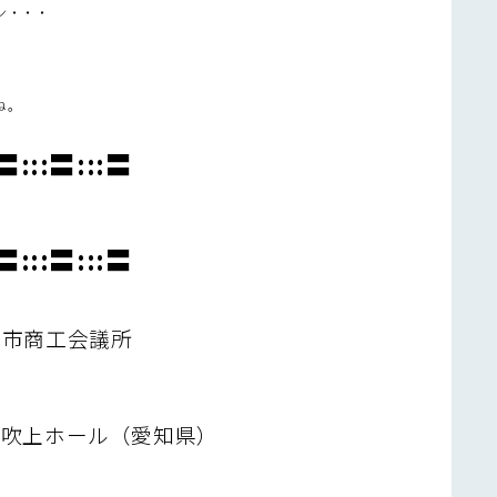
ン・・・
ね。
:〓:::〓:::〓
:〓:::〓:::〓
日市商工会議所
 吹上ホール（愛知県）