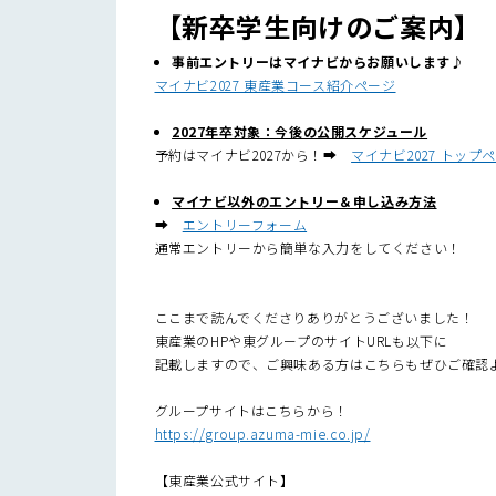
【新卒学生向けのご案内】
事前エントリーはマイナビからお願いします♪
マイナビ2027 東産業コース紹介ページ
2027年卒対象：今後の公開スケジュール
予約はマイナビ2027から！➡
マイナビ2027 トップ
マイナビ以外のエントリー＆申し込み方法
➡
エントリーフォーム
通常エントリーから簡単な入力をしてください！
ここまで読んでくださりありがとうございました！
東産業のHPや東グループのサイトURLも以下に
記載しますので、ご興味ある方はこちらもぜひご確認
グループサイトはこちらから！
https://group.azuma-mie.co.jp/
【東産業公式サイト】