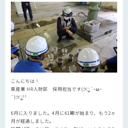
こんにちは！
東産業 HR人財部 採用担当です(੭ु´･ω･
`)੭ु⁾⁾
6月に入りました。4月に61期が始まり、もう2ヶ
月が経過しました。