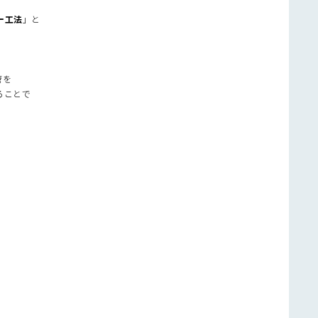
ー工法
」と
管を
ることで