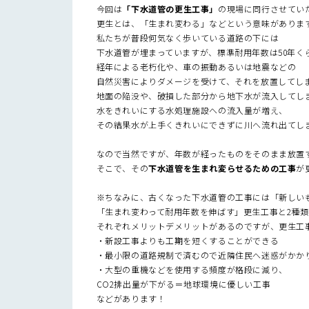
今回は
「下水道管の更生工事」
の現場に同行させてい
更生とは、「生まれ変わる」などという意味がありま
私たちが普段何気なく歩いている道路の下には
下水道管が埋まっていますが、標準耐用年数は50年く
経年による老朽化や、車の振動あるいは地震などの
自然災害によりダメージを受けて、それを放置してし
地面の陥没や、破損した部分から地下水が流入してし
水をきれいにする水処理施設への流入量が増え、
その結果水が上手くきれいにできずに川へ流れ出てし
なので当然ですが、年数が経ったものをそのまま放置
そこで、その
下水道管を生まれ変らせるための工事
が
※ちなみに、古くなった下水道管の工事には「新しい
「生まれ変わって耐用年数を伸ばす」更生工事と2種類
それぞれメリットデメリットがあるのですが、更生工
・新設工事よりも工期を短くすることができる
・最小限の道路規制で済むので近隣住民へ迷惑がかか
・大型の重機などを使用する頻度が格段に減り、
CO2排出量が下がる＝地球環境に優しい工事
などがあります！