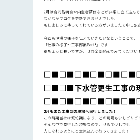
2月は合同説明会や内定者研修などが非常に立て込ん
なかなかブログを更新できませんでした。
もし楽しみに待ってくれている方がいましたら申し訳あり
今回も現場の様子を伝えていきたいなということで、
「仕事の様子～工事部編Part3」です！
※ちょっと長いですが、ぜひ全部読んでみてください
□■□■□■□■□■□■
□■□■下水管更生工事の
□■□■□■□■□■□■
2月もまた工事部の現場へ同行しました！
この時期当社は繁忙期になり、どの現場も少しピリピリモ
そんな中で同行した現場なので、せめて少しでも
力になれるようにと意気込んで行ってきました！