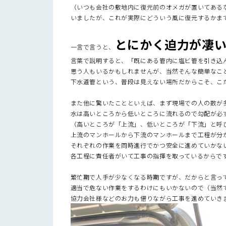
（いつも会社の敷地内に復元前のオメガが置いてある
いましたが、これが実際にどういう風に復元するかま
とにかく迫力が凄
一言で言うと、
言葉で説明すると、「既にある管内に塩ビ管を引き込
思う人もいるかもしれませんが、当然そんな簡単なこ
下水道管という、普段は見えない場所だからこそ、こ
また他に驚いたことといえば、まず現場での人の数が
水は高いところから低いところに流れるので勾配が必
（高いところが「上流」、低いところが「下流」と呼
上流のマンホールから下流のマンホールまで工程が分
それぞれの作業を同時進行でかつ安全に進めていかな
各工程に責任者がいて工事の指揮を取っているからで
繁忙期で人手が少なくなる時期ですが、だからと言っ
適当で危ない作業をするわけにもいかないので（当然
協力会社様などのお力も借りながら工事を進めていき