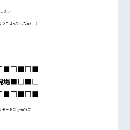
でしまい
ませんでしたm(__)m
！
□■□■□■
現場■□■□
□■□■□■
ードに(;^ω^)笑