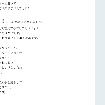
なーと思って
では知りませんでした）
い！
これに尽きると思いました。
んで復元するだけでしょ？」と
とではないです。
だわりぬいて工事を進めます。
多かったこと。
ずついていますが
びます）
かれており、
いといけないため
す。
て人手を減らして
ですが！）、
ます。