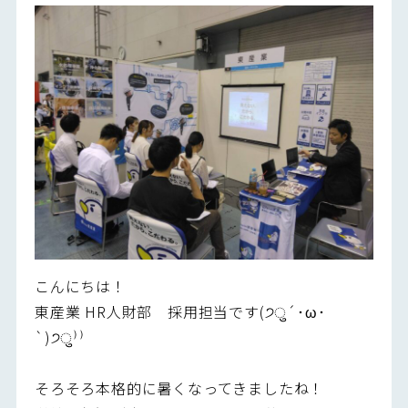
こんにちは！
東産業 HR人財部 採用担当です(੭ु´･ω･
`)੭ु⁾⁾
そろそろ本格的に暑くなってきましたね！