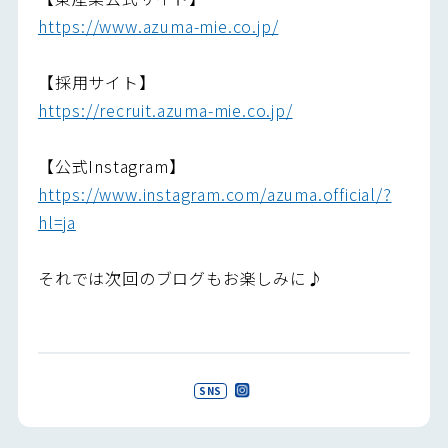
https://www.azuma-mie.co.jp/
【採用サイト】
https://recruit.azuma-mie.co.jp/
【公式Instagram】
https://www.instagram.com/azuma.official/?
hl=ja
それでは次回のブログもお楽しみに♪
SNS