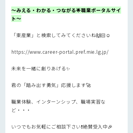
～みえる・わかる・つながる🌟職業ポータルサイ
ト～
「東産業」と検索してみてくださいね🙌🏻☺️
https://www.career-portal.pref.mie.lg.jp/
未来を一緒に創りあげる✨
君の「踏み出す勇気」応援します🚀
職業体験、インターンシップ、職場実習な
ど・・・
いつでもお気軽にご相談下さい❗️絶賛受入中🎉