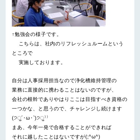
↑勉強会の様子です。
こちらは、社内のリフレッシュルームという
ところで
実施しております。
自分は人事採用担当なので浄化槽維持管理の
業務に直接的に携わることはないのですが、
会社の根幹でありやはりここは目指すべき資格の
一つかな、と思うので、チャレンジし続けます
(੭ु´･ω･`)੭ु⁾⁾
まあ、今年一発で合格することができれば
それに越したことはないですが(;^ω^)