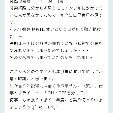
突然の発症・・・(´;ω;｀)泣
感染経路も分からず周りにもインフルにかかって
いる人が居なかったので、完全に自己管理不足で
す。
年末年始休暇も1日オフという日が無く動き続け
た ＋
長期休み明けの身体が慣れていない状態での業務
で疲れが出てしまったのでしょうか・・・
免疫が落ちてしまっていたのかもしれません。
これからどの企業さんも年度末に向けて忙しさが
増す時期かと思います。
私が言うと説得力は全くありませんが（笑）、仕
事とプライベートのON・OFFを分けて
何事にも頑張りすぎず、年度末を乗り切っていき
ましょう(੭ु´･ω･`)੭ु⁾⁾