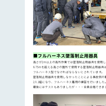
■フルハーネス墜落制止用器具
高さが2m以上の高所作業では墜落制止用器具を使用
6.75mを超える高さの箇所で使用する墜落制止用器具
フルハーネス型でなければならないとされています。
墜落制止用器具を使用しなかったことによる事故例の
2人1組になり、フルハーネス着用の練習を行いました
最後にはテストもありましたが・・・全員合格できま