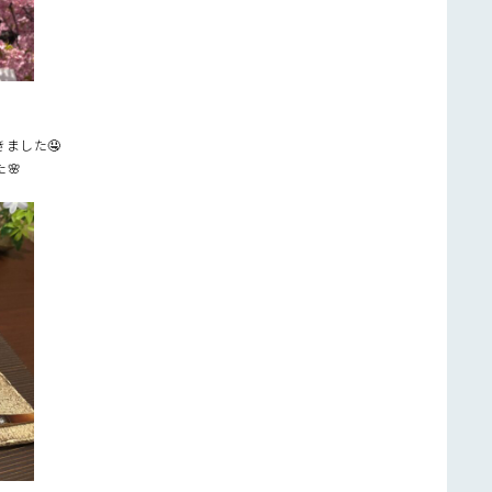
ました🤤
🌸