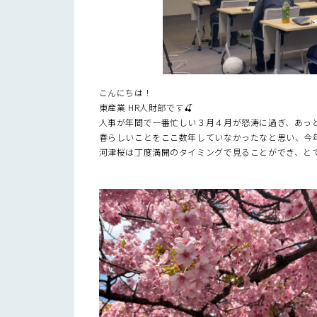
こんにちは！
東産業 HR人財部です🍒
人事が年間で一番忙しい３月４月が怒涛に過ぎ、あっ
春らしいことをここ数年していなかったなと思い、今年
河津桜は丁度満開のタイミングで見ることができ、とても