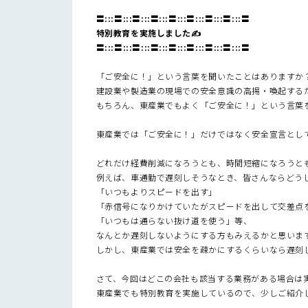
〓:::〓:::〓:::〓:::〓:::〓:::〓:::〓:::〓
特別教育を実施しました
✍
〓:::〓:::〓:::〓:::〓:::〓:::〓:::〓:::〓
「ご安全に！」という言葉を聞いたことはありますか
建設業や製造業の現場での安全意識の高揚・喚起する
もちろん、東産業でもよく「ご安全に！」という言葉
東産業では「ご安全に！」だけではなく安全宣言とし
どれだけ経費削減になろうとも、時間短縮になろうと
例えば、車通勤で遅刻しそうなとき、皆さんならどう
「いつもよりスピードを出す」
「赤信号になりかけていたがスピードを出して交差点
「いつもは通らない抜け道を使う」等、
なんとか遅刻しないようにする方もみえるかと思いま
しかし、東産業では安全を疎かにするくらいなら遅刻
さて、今回はどこの会社も該当する業務がある場合は
東産業でも特別教育を実施しているので、少しご紹介