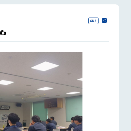
SNS
✍