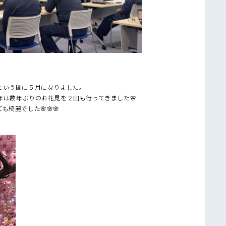
という間に５月になりました。
は数年ぶりのお花見を２回も行ってきました🌸
綺麗でした🌸🌸🌸