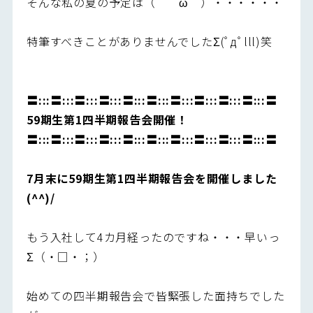
そんな私の夏の予定は（ ＾ω＾）・・・・・・
特筆すべきことがありませんでしたΣ(ﾟдﾟlll)笑
〓:::〓:::〓:::〓:::〓:::〓:::〓:::〓:::〓:::〓:::〓
59
期生第1四半期報告会開催！
〓:::〓:::〓:::〓:::〓:::〓:::〓:::〓:::〓:::〓:::〓
7月末に59期生第1四半期報告会を開催しました
(^^)/
もう入社して4カ月経ったのですね・・・早いっ
Σ（・□・；）
始めての四半期報告会で皆緊張した面持ちでした