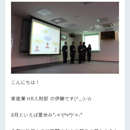
こんにちは！
東産業 HR人財部 の伊藤です(^_-)-☆
8月といえば夏休み°˖✧◝(⁰▿⁰)◜✧˖°