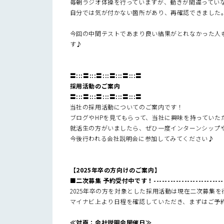
毎朝ラジオ体操を行っていますが、動きが間違ってい
自分では気が付かない箇所があり、再確認できました
今回の中間テストであまり良い結果がとれなかった人
す♪
〓:::〓:::〓:::〓:::〓:::〓
採用活動のご案内
〓:::〓:::〓:::〓:::〓:::〓
当社の採用活動についてのご案内です！
ブログやHPを見てもらって、当社に興味を持っていた
就活生の方がいましたら、ぜひ一度インターンシップ
今後行われる会社説明会に参加してみてください♪
【2025年卒の方向けのご案内】
■二次募集 予約受付中です！--------------------------
2025年卒の方を対象とした採用活動は現在二次募集を
マイナビ上より日程を確認していただき、まずはご予約よ
≪対面：会社説明会開催日≫