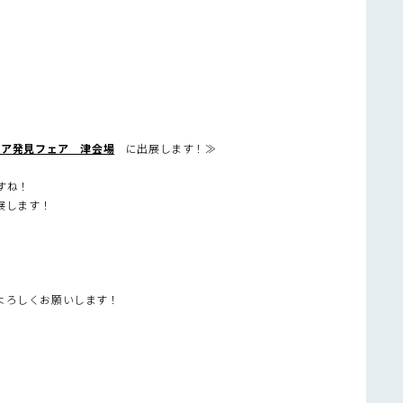
リア発見フェア 津会場
に出展します！≫
すね！
展します！
よろしくお願いします！