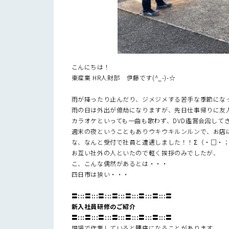
こんにちは！
東産業 HR人財部 伊藤です(^_-)-☆
雨が降ったり止んだり、ジメジメする苦手な季節になって
雨の日は外出が億劫になりますが、先日仕事帰りに友人
カラオケといっても一曲も歌わず、DVD鑑賞会📀して
週末の夜ということもありウキウキルンルンで、お店
な、なんと受付で社員と遭遇しました！！Σ（・□・
お互い社外の人といたので軽く挨拶のみでしたが、
こ、こんな偶然があるとは・・・
四日市は狭い・・・
〓:::〓:::〓:::〓:::〓:::〓:::〓:::〓
新入社員研修のご紹介
〓:::〓:::〓:::〓:::〓:::〓:::〓:::〓
現場で作業していると腰痛になることがあります。