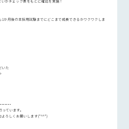
ないかチェック表をもとに確認を実施！
。
も1か月後の本採用試験までにどこまで成長できるかワクワクしま
だいた
や
------
行っています。
ろしくお願いします(*^^*)