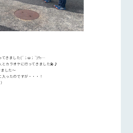
きました(´；ω；`)ｳｯ…
とカラオケに行ってきました🎤♪
きました～
に入ったのですが・・・！
；）