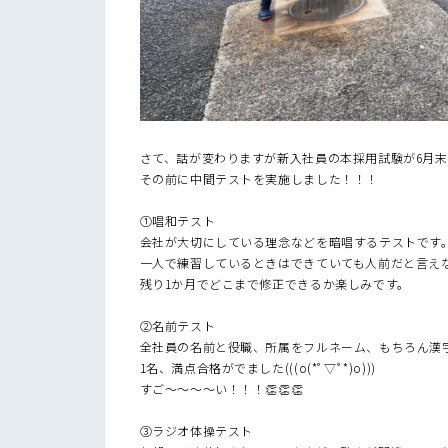
さて、話が変わりますが新入社員の本採用試験が6月
その前に中間テストを実施しました！！！
①唱和テスト
会社が大切にしている理念などを暗唱するテストです
一人で練習しているときはできていても人前だと言え
残り1か月でどこまで修正できるか楽しみです。
②名前テスト
全社員の名前と役職、所属をフルネーム、もちろん漢
1名、満点合格がでました(((o(*ﾟ▽ﾟ*)o)))
すご～～～～い！！！👏👏👏
③ラジオ体操テスト