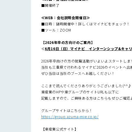
■開催終了
≪WEB：会社説明会開催日≫
■日時：随時開催中！詳しくはマイナビをチェック！
■ツール：ZOOM
【2026年卒の方向けのご案内】
≪
6月16日（日）マイナビ インターンシップ&キャ
2026年卒向けの方の就職活動がいよいよスタートしま
当社も三重県で行われるマイナビ2026のイベントへ出
ぜひ当日は当社のブースへお越しください！
ここまで読んでくださりありがとうございました(^^♪
東産業のHPや東グループのサイトURLも以下に
記載しますので、ご興味ある方はこちらもぜひご確認
グループサイトはこちらから！
https://group.azuma-mie.co.jp/
【東産業公式サイト】