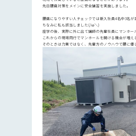
先日腰痛対策をメインに安全講習を実施しました。
腰痛になりやすい人チェックでは新入社員4名中3名が該当Σ(ﾟ
ちなみに私も該当しました(/ω＼)
座学の後、実際に外に出て講師の先輩社員にマンホー
これからの現場同行でマンホールを開ける機会が増え
そのときは力業ではなく、先輩方のノウハウで腰に優