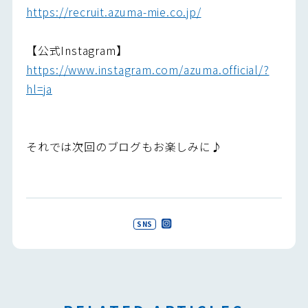
https://recruit.azuma-mie.co.jp/
【公式Instagram】
https://www.instagram.com/azuma.official/?
hl=ja
それでは次回のブログもお楽しみに♪
SNS