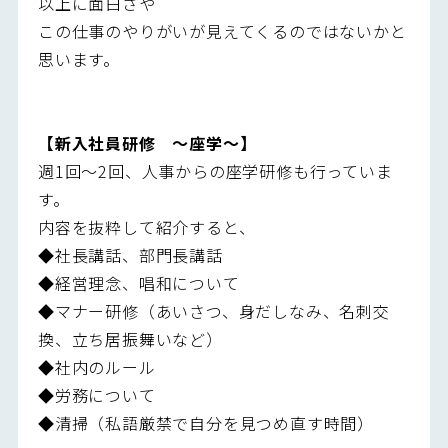
以上に面白さや
この仕事のやりがいが見えてくるのではないかと
思います。
【新入社員研修 ～座学～】
週1回～2回、人事からの座学研修も行っていま
す。
内容を抜粋して紹介すると、
◆社長講話、部門長講話
◆経営理念、唱和について
◆マナー研修（あいさつ、身だしなみ、名刺交
換、立ち居振舞いなど）
◆社内のルール
◆労務について
◆清掃（私語厳禁で自分を見つめ直す時間）